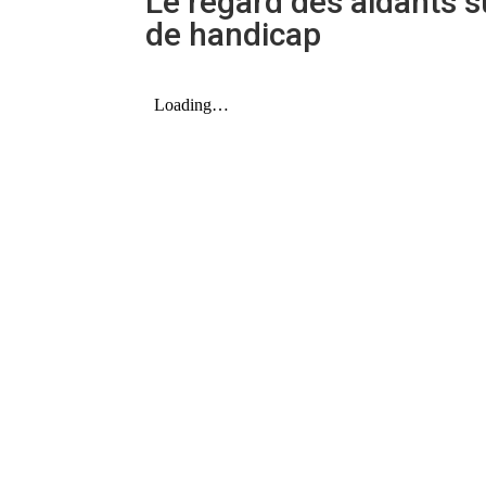
Le regard des aidants s
de handicap