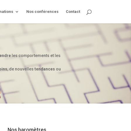
mations
Nos conférences
Contact
endre
les comportements et les
oins
, de nouvelles
tendances
ou
Nos baromètres