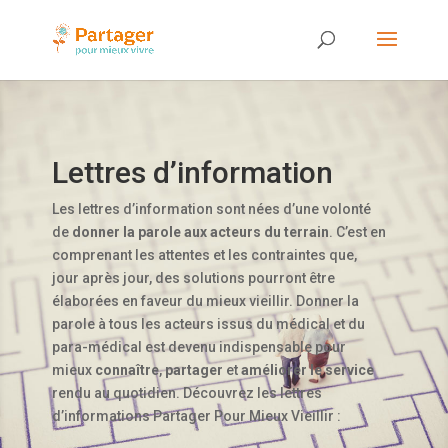
Lettres d’information
Les lettres d’information sont nées d’une volonté
de
donner la parole aux acteurs du terrain
. C’est en
comprenant les attentes et les contraintes que,
jour après jour, des solutions pourront être
élaborées en faveur du mieux vieillir. Donner la
parole à tous les acteurs issus du médical et du
para-médical est devenu indispensable pour
mieux
connaître
,
partager
et
améliorer le service
rendu au quotidien. Découvrez les lettres
d’informations Partager Pour Mieux Vieillir :